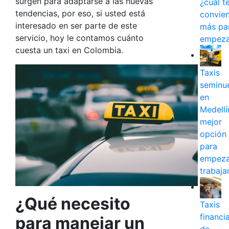
surgen para adaptarse a las nuevas
¿cuál t
tendencias, por eso, si usted está
convie
interesado en ser parte de este
más pa
servicio, hoy le contamos cuánto
empeza
cuesta un taxi en Colombia.
Taxis
seminu
en
Medellín
mejor
opción
para
empeza
trabaja
¿Qué necesito
Taxis
financi
para manejar un