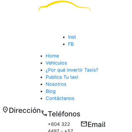
Inst
FB
Home
Vehículos
¿Por qué invertir Taxis?
Publica Tu taxi
Nosotros
Blog
Contáctanos
location_on
Dirección
call
Teléfonos
Carrera 50 E
email
Email
+604 322
# 10 sur 179
4497 - +57