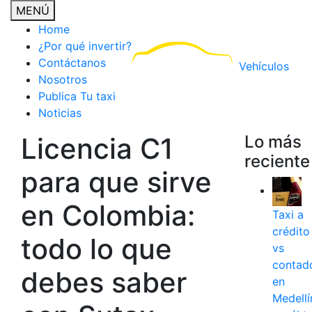
MENÚ
Home
¿Por qué invertir?
Contáctanos
Vehículos
Nosotros
Publica Tu taxi
Noticias
Licencia C1
Lo más
reciente
para que sirve
en Colombia:
Taxi a
crédito
todo lo que
vs
contad
debes saber
en
Medellí