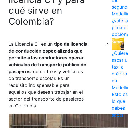
de
segund
qué sirve en
Medellí
Colombia
?
¿vale la
pena e
opción
La Licencia C1 es un
tipo de licencia
de conducción especializada que
¿Quiere
permite a los conductores operar
sacar u
vehículos de transporte público de
taxi a
pasajeros
, como taxis y vehículos
crédito
de transporte escolar. Es un
en
requisito indispensable para
Medellí
aquellos que desean trabajar en el
Esto es
sector del transporte de pasajeros
lo que
en Colombia.
debes
saber