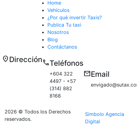
Home
Vehículos
¿Por qué invertir Taxis?
Publica Tu taxi
Nosotros
Blog
Contáctanos
location_on
Dirección
call
Teléfonos
Carrera 50 E
email
Email
+604 322
# 10 sur 179
4497 - +57
Medellín
envigado@sutax.co
(314) 882
sector
8168
Aguacatala
2026 © Todos los Derechos
Simbolo Agencia
reservados.
Digital