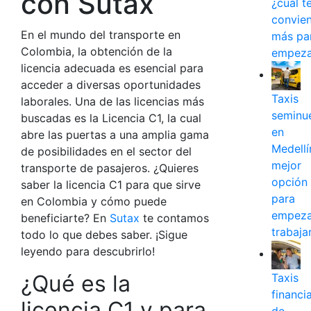
con Sutax
¿cuál t
convie
En el mundo del transporte en
más pa
Colombia, la obtención de la
empeza
licencia adecuada es esencial para
acceder a diversas oportunidades
Taxis
laborales. Una de las licencias más
seminu
buscadas es la Licencia C1, la cual
en
abre las puertas a una amplia gama
Medellín
de posibilidades en el sector del
mejor
transporte de pasajeros. ¿Quieres
opción
saber la
licencia C1 para que sirve
para
en Colombia
y cómo puede
empeza
beneficiarte? En
Sutax
te contamos
trabaja
todo lo que debes saber. ¡Sigue
leyendo para descubrirlo!
¿Qué es la
Taxis
financi
licencia C1 y para