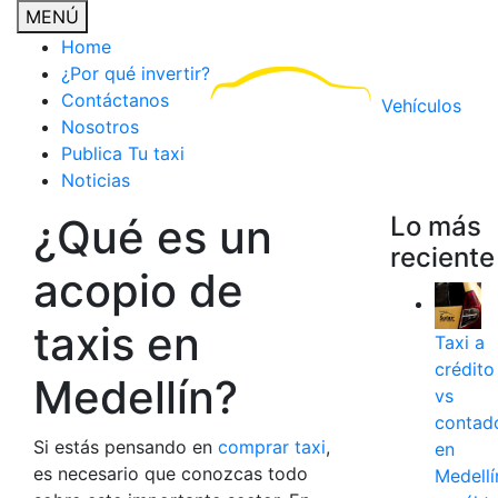
MENÚ
Home
¿Por qué invertir?
Contáctanos
Vehículos
Nosotros
Publica Tu taxi
Noticias
¿Qué es un
Lo más
reciente
acopio de
taxis en
Taxi a
crédito
Medellín?
vs
contad
Si estás pensando en
co
mprar taxi
,
en
es necesario que conozcas todo
Medellí