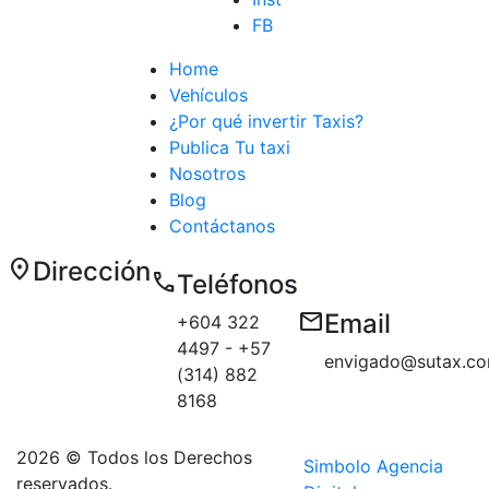
FB
Home
Vehículos
¿Por qué invertir Taxis?
Publica Tu taxi
Nosotros
Blog
Contáctanos
location_on
Dirección
call
Teléfonos
Carrera 50 E
email
Email
+604 322
# 10 sur 179
4497 - +57
Medellín
envigado@sutax.co
(314) 882
sector
8168
Aguacatala
2026 © Todos los Derechos
Simbolo Agencia
reservados.