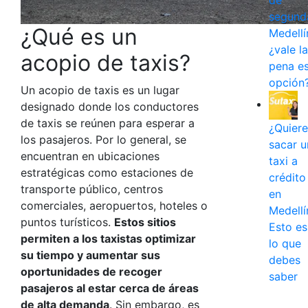
de
segund
¿Qué es un
Medellí
¿vale la
acopio de taxis?
pena e
opción
Un acopio de taxis es un lugar
designado donde los conductores
de taxis se reúnen para esperar a
¿Quiere
los pasajeros. Por lo general, se
sacar u
encuentran en ubicaciones
taxi a
estratégicas como estaciones de
crédito
transporte público, centros
en
comerciales, aeropuertos, hoteles o
Medellí
puntos turísticos.
Estos sitios
Esto es
permiten a los taxistas optimizar
lo que
su tiempo y aumentar sus
debes
oportunidades de recoger
saber
pasajeros al estar cerca de áreas
de alta demanda
. Sin embargo, es