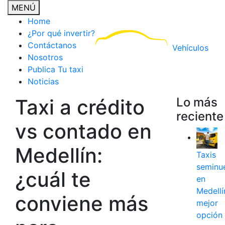
MENÚ
Home
¿Por qué invertir?
Contáctanos
Vehículos
Nosotros
Publica Tu taxi
Noticias
Taxi a crédito
Lo más
reciente
vs contado en
Medellín:
Taxis
seminu
¿cuál te
en
Medellín
conviene más
mejor
opción