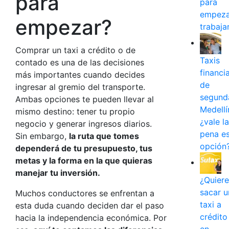
para
para
empeza
empezar?
trabaja
Comprar un
taxi a crédito
o de
Taxis
contado es una de las decisiones
financi
más importantes cuando decides
de
ingresar al gremio del transporte.
segund
Ambas opciones te pueden llevar al
Medellí
mismo destino: tener tu propio
¿vale la
negocio y generar ingresos diarios.
pena e
Sin embargo,
la ruta que tomes
opción
dependerá de tu presupuesto, tus
metas y la forma en la que quieras
manejar tu inversión.
¿Quiere
sacar u
Muchos conductores se enfrentan a
taxi a
esta duda cuando deciden dar el paso
crédito
hacia la independencia económica. Por