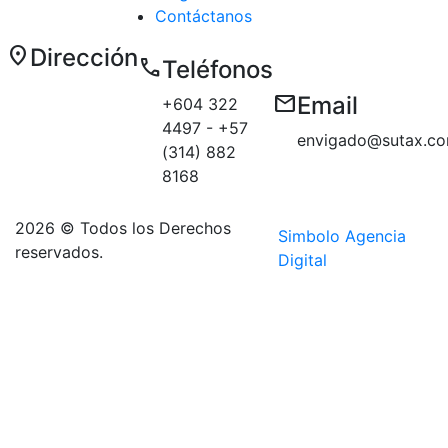
Contáctanos
location_on
Dirección
call
Teléfonos
Carrera 50 E
email
Email
+604 322
# 10 sur 179
4497 - +57
Medellín
envigado@sutax.co
(314) 882
sector
8168
Aguacatala
2026 © Todos los Derechos
Simbolo Agencia
reservados.
Digital