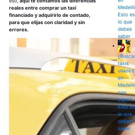
en
eso,
aquí te contamos las diferencias
Medellí
reales entre comprar un taxi
Esto es
financiado y adquirirlo de contado,
lo que
para que elijas con claridad y sin
debes
errores.
saber
¿Busca
taxis
usados
en
Medellí
con
cupo?
Esto es
lo que
debes
saber