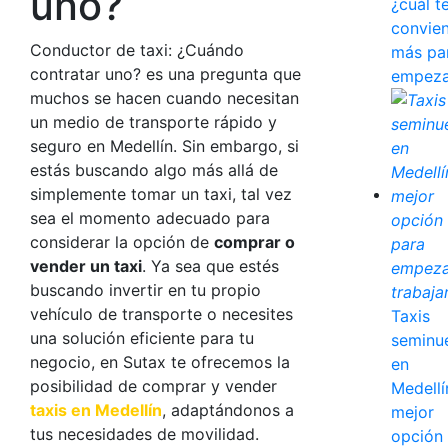
uno?
¿cuál t
convie
Conductor de taxi
: ¿Cuándo
más pa
contratar uno? es una pregunta que
empeza
muchos se hacen cuando necesitan
un medio de transporte rápido y
seguro en Medellín. Sin embargo, si
estás buscando algo más allá de
simplemente tomar un taxi, tal vez
sea el momento adecuado para
considerar la opción de
comprar o
vender un taxi
. Ya sea que estés
buscando invertir en tu propio
vehículo de transporte o necesites
Taxis
una solución eficiente para tu
seminu
negocio, en
Sutax
te ofrecemos la
en
posibilidad de comprar y vender
Medellín
taxis en Medellín
, adaptándonos a
mejor
tus necesidades de movilidad.
opción