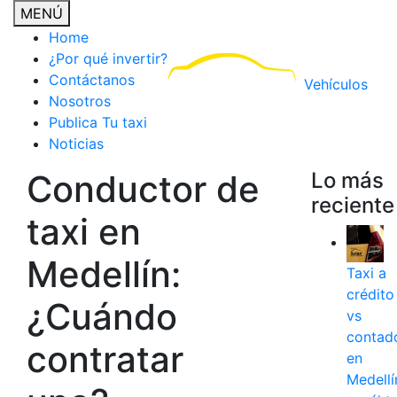
MENÚ
Home
¿Por qué invertir?
Contáctanos
Vehículos
Nosotros
Publica Tu taxi
Noticias
Conductor de
Lo más
reciente
taxi en
Medellín:
Taxi a
crédito
¿Cuándo
vs
contad
contratar
en
Medellí