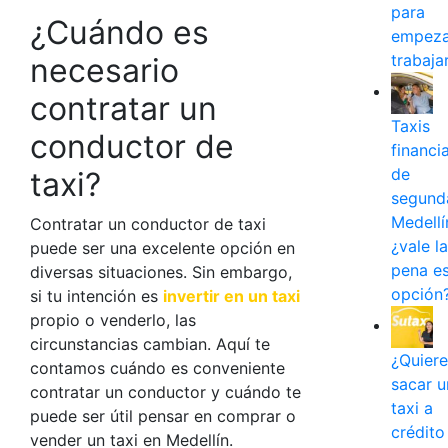
para
¿Cuándo es
empeza
trabaja
necesario
contratar un
Taxis
conductor de
financi
de
taxi
?
segund
Medellí
Contratar un
conductor de taxi
¿vale la
puede ser una excelente opción en
pena e
diversas situaciones. Sin embargo,
opción
si tu intención es
invertir en un taxi
propio o venderlo, las
circunstancias cambian. Aquí te
¿Quiere
contamos cuándo es conveniente
sacar u
contratar un conductor y cuándo te
taxi a
puede ser útil pensar en
comprar o
crédito
vender un taxi en Medellín
.