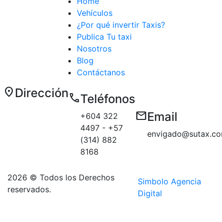
Home
Vehículos
¿Por qué invertir Taxis?
Publica Tu taxi
Nosotros
Blog
Contáctanos
location_on
Dirección
call
Teléfonos
Carrera 50 E
email
Email
+604 322
# 10 sur 179
4497 - +57
Medellín
envigado@sutax.co
(314) 882
sector
8168
Aguacatala
2026 © Todos los Derechos
Simbolo Agencia
reservados.
Digital