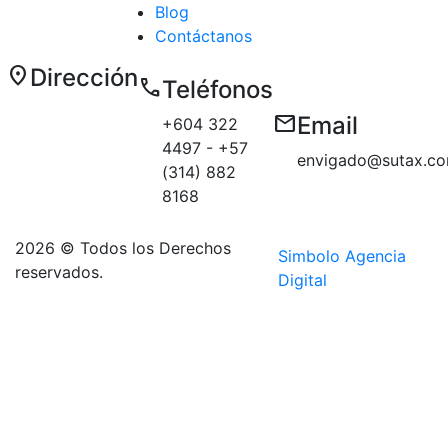
Blog
Contáctanos
location_on
Dirección
call
Teléfonos
Carrera 50 E
email
Email
+604 322
# 10 sur 179
4497 - +57
Medellín
envigado@sutax.co
(314) 882
sector
8168
Aguacatala
2026 © Todos los Derechos
Simbolo Agencia
reservados.
Digital