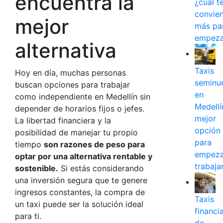
encuentra la
¿cuál t
convie
mejor
más pa
empeza
alternativa
Taxis
Hoy en día, muchas personas
seminu
buscan opciones para
trabajar
en
como independiente
en Medellín sin
Medellín
depender de horarios fijos o jefes.
mejor
La libertad financiera y la
opción
posibilidad de manejar tu propio
para
tiempo
son razones de peso para
empeza
optar por una alternativa rentable y
trabaja
sostenible.
Si estás considerando
una
inversión
segura que te genere
ingresos constantes, la compra de
Taxis
un taxi puede ser la solución ideal
financi
para ti.