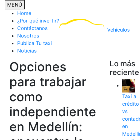
MENÚ
Home
¿Por qué invertir?
Contáctanos
Vehículos
Nosotros
Publica Tu taxi
Noticias
Opciones
Lo más
reciente
para trabajar
como
Taxi a
crédito
independiente
vs
contad
en Medellín:
en
Medellí