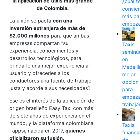
la aplicación de taxis más grande
¿cuál t
de Colombia.
convie
más pa
La unión se pacta
con una
empeza
inversión extranjera de más de
$2.000 millones
para que ambas
empresas compartan “su
Taxis
experiencia, conocimientos y
seminu
desarrollos tecnológicos, para
en
brindarle una mejor experiencia al
Medellín
usuario y ofrecerles a los
mejor
conductores una fuente de trabajo
opción
justa y acorde a sus necesidades”.
para
empeza
Ese es el interés de la aplicación de
trabaja
origen brasileño Easy Taxi con más
de siete años de experiencia en el
mundo, y la plataforma colombiana
Taxis
Tappsi, nacida en 2017,
quienes
financi
oficializaron su fusión.