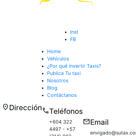
Inst
FB
Home
Vehículos
¿Por qué invertir Taxis?
Publica Tu taxi
Nosotros
Blog
Contáctanos
location_on
Dirección
call
Teléfonos
Carrera 50 E
email
Email
+604 322
# 10 sur 179
4497 - +57
Medellín
envigado@sutax.co