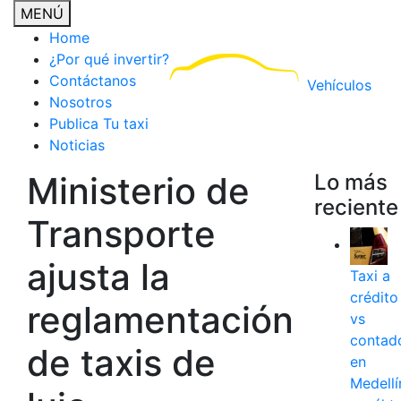
MENÚ
Home
¿Por qué invertir?
Contáctanos
Vehículos
Nosotros
Publica Tu taxi
Noticias
Ministerio de
Lo más
reciente
Transporte
ajusta la
Taxi a
crédito
reglamentación
vs
contad
de taxis de
en
Medellí