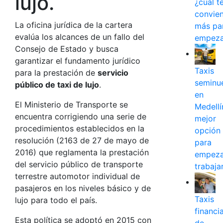
lujo.
¿cuál t
convie
La oficina jurídica de la cartera
más pa
evalúa los alcances de un fallo del
empeza
Consejo de Estado y busca
garantizar el fundamento jurídico
Taxis
para la prestación de
servicio
seminu
público de taxi de lujo
.
en
El Ministerio de Transporte se
Medellín
encuentra corrigiendo una serie de
mejor
procedimientos establecidos en la
opción
resolución (2163 de 27 de mayo de
para
2016) que reglamenta la prestación
empeza
del servicio público de transporte
trabaja
terrestre automotor individual de
pasajeros en los niveles básico y de
Taxis
lujo para todo el país.
financi
Esta política se adoptó en 2015 con