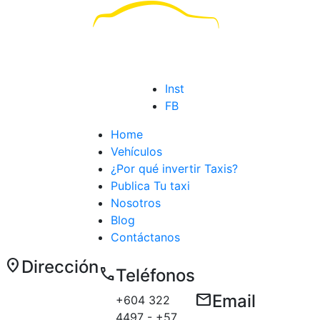
Inst
FB
Home
Vehículos
¿Por qué invertir Taxis?
Publica Tu taxi
Nosotros
Blog
Contáctanos
location_on
Dirección
call
Teléfonos
Carrera 50 E
email
Email
+604 322
# 10 sur 179
4497 - +57