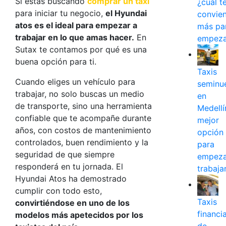
Si estás buscando
comprar un taxi
¿cuál t
para iniciar tu negocio,
el
Hyundai
convie
atos
es el ideal para empezar a
más pa
trabajar en lo que amas hacer.
En
empeza
Sutax te contamos
por qué es una
buena opción para ti.
Taxis
Cuando eliges un vehículo para
seminu
trabajar, no solo buscas un medio
en
de transporte, sino una herramienta
Medellín
confiable que te acompañe durante
mejor
años, con costos de mantenimiento
opción
controlados, buen rendimiento y la
para
seguridad de que siempre
empeza
responderá en tu jornada. El
trabaja
Hyundai Atos
ha demostrado
cumplir con todo esto,
Taxis
convirtiéndose en uno de los
financi
modelos más apetecidos por los