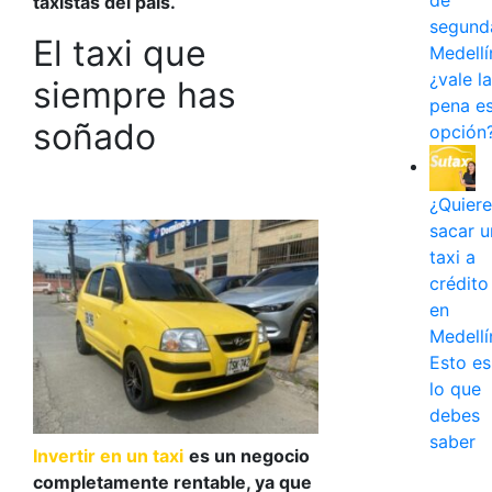
de
taxistas del país.
segund
El taxi que
Medellí
¿vale la
siempre has
pena e
soñado
opción
¿Quiere
sacar u
taxi a
crédito
en
Medellí
Esto es
lo que
debes
saber
Invertir en un taxi
es un negocio
completamente rentable, ya que