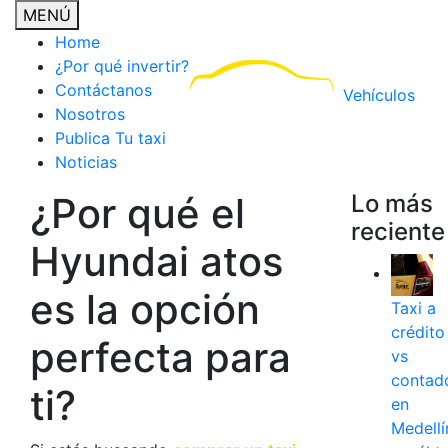
MENÚ
Home
¿Por qué invertir?
Contáctanos
Vehículos
Nosotros
Publica Tu taxi
Noticias
¿Por qué el
Lo más
reciente
Hyundai atos
es la opción
Taxi a
crédito
perfecta para
vs
contad
ti?
en
Medellí