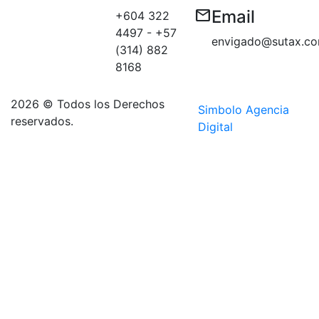
Carrera 50 E
email
Email
+604 322
# 10 sur 179
4497 - +57
Medellín
envigado@sutax.co
(314) 882
sector
8168
Aguacatala
2026 © Todos los Derechos
Simbolo Agencia
reservados.
Digital