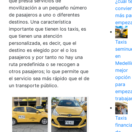
que presta servicios de
¿cuál t
movilización a un pequeño número
convie
de pasajeros a uno o diferentes
más pa
destinos. Una característica
empeza
importante que tienen los taxis, es
que tienen una atención
Taxis
personalizada, es decir, que el
seminu
destino es elegido por el o los
en
pasajeros y por tanto no hay una
Medellín
ruta predefinida o se recogen a
mejor
otros pasajeros; lo que permite que
opción
el servicio sea más rápido que el de
para
un transporte público.
empeza
trabaja
Taxis
financi