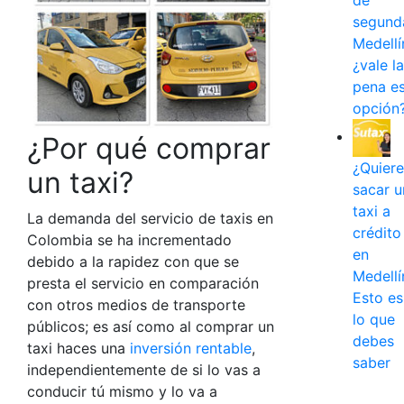
de
segund
Medellí
¿vale la
pena e
opción
¿Por qué comprar
¿Quiere
un taxi?
sacar u
taxi a
La demanda del servicio de taxis en
crédito
Colombia se ha incrementado
en
debido a la rapidez con que se
Medellí
presta el servicio en comparación
Esto es
con otros medios de transporte
lo que
públicos; es así como al comprar un
debes
taxi haces una
inversión rentable
,
saber
independientemente de si lo vas a
conducir tú mismo y lo va a