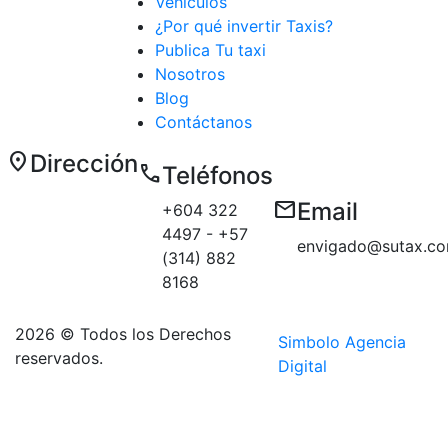
Vehículos
¿Por qué invertir Taxis?
Publica Tu taxi
Nosotros
Blog
Contáctanos
location_on
Dirección
call
Teléfonos
Carrera 50 E
email
Email
+604 322
# 10 sur 179
4497 - +57
Medellín
envigado@sutax.co
(314) 882
sector
8168
Aguacatala
2026 © Todos los Derechos
Simbolo Agencia
reservados.
Digital