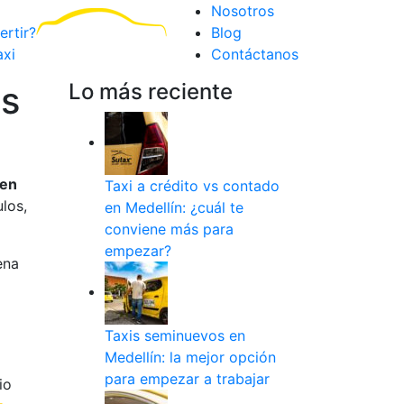
Nosotros
ertir?
Blog
axi
Contáctanos
os
Lo más reciente
 en
Taxi a crédito vs contado
los,
en Medellín: ¿cuál te
conviene más para
empezar?
ena
Taxis seminuevos en
Medellín: la mejor opción
para empezar a trabajar
io