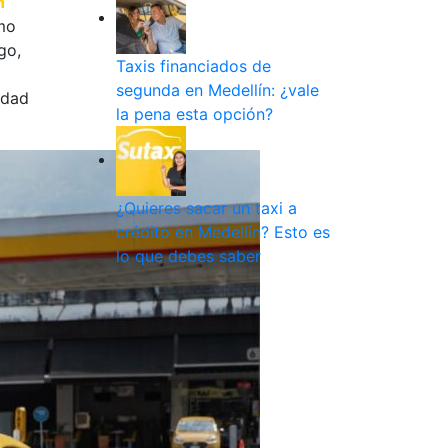
n
omo
go,
Taxis financiados de
segunda en Medellín: ¿vale
idad
la pena esta opción?
¿Quieres sacar un taxi a
crédito en Medellín? Esto es
lo que debes saber