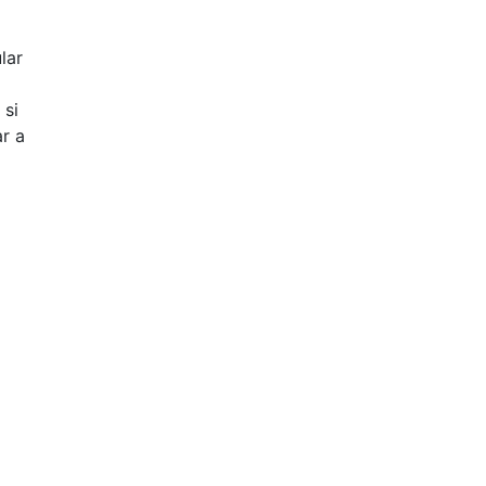
lar
 si
r a